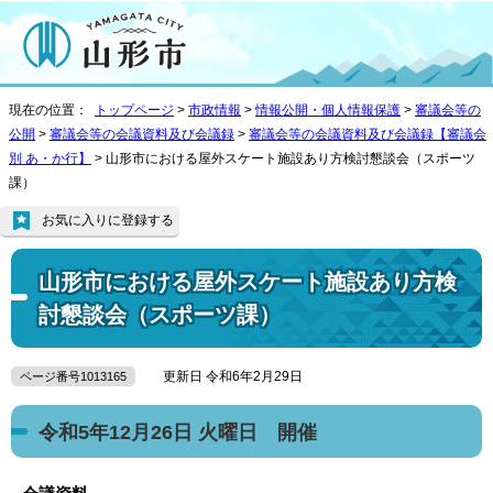
現在の位置：
トップページ
>
市政情報
>
情報公開・個人情報保護
>
審議会等の
公開
>
審議会等の会議資料及び会議録
>
審議会等の会議資料及び会議録【審議会
別 あ・か行】
> 山形市における屋外スケート施設あり方検討懇談会（スポーツ
課）
お気に入りに登録する
山形市における屋外スケート施設あり方検
討懇談会（スポーツ課）
更新日 令和6年2月29日
ページ番号1013165
令和5年12月26日 火曜日 開催