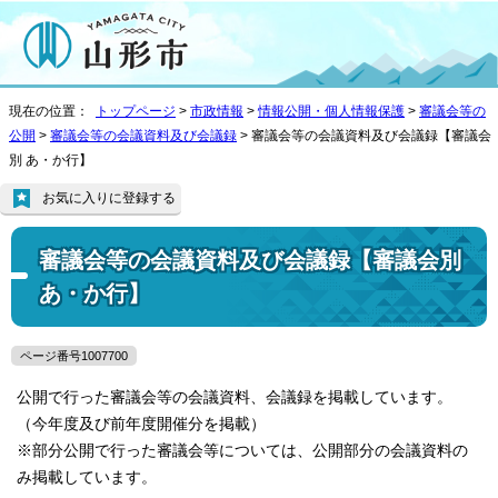
現在の位置：
トップページ
>
市政情報
>
情報公開・個人情報保護
>
審議会等の
公開
>
審議会等の会議資料及び会議録
> 審議会等の会議資料及び会議録【審議会
別 あ・か行】
お気に入りに登録する
審議会等の会議資料及び会議録【審議会別
あ・か行】
ページ番号1007700
公開で行った審議会等の会議資料、会議録を掲載しています。
（今年度及び前年度開催分を掲載）
※部分公開で行った審議会等については、公開部分の会議資料の
み掲載しています。