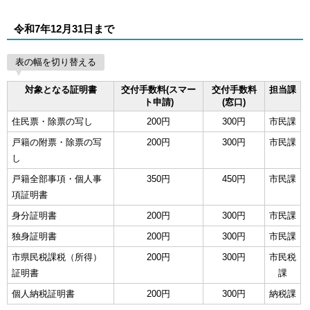
令和7年12月31日まで
表の幅を切り替える
対象となる証明書
交付手数料(スマー
交付手数料
担当課
ト申請)
(窓口)
住民票・除票の写し
200円
300円
市民課
戸籍の附票・除票の写
200円
300円
市民課
し
戸籍全部事項・個人事
350円
450円
市民課
項証明書
身分証明書
200円
300円
市民課
独身証明書
200円
300円
市民課
市県民税課税（所得）
200円
300円
市民税
証明書
課
個人納税証明書
200円
300円
納税課