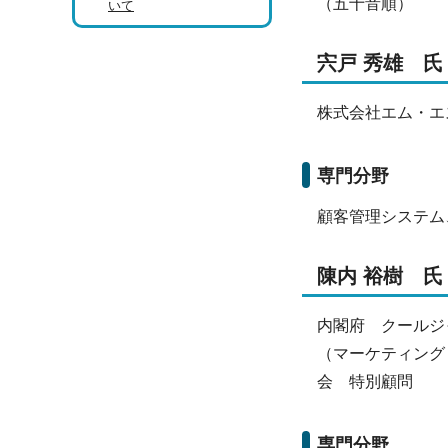
（五十音順）
いて
宍戸 秀雄 氏
株式会社エム・エ
専門分野
顧客管理システム
陳内 裕樹 氏
内閣府 クールジ
（マーケティング
会 特別顧問
専門分野