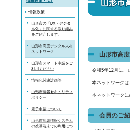
山形市
情報政策・ICT
情報政策
山形市の「DX・デジタ
ル化」に関する取り組み
をご紹介します。
山形市高度デジタル人材
ネットワーク
山形市高
山形市スマート申請をご
利用ください
令和5年12月に
情報化関連計画等
本ネットワークは
山形市情報セキュリティ
本ネットワークに
ポリシー
電子申請について
会員のご
山形市地図情報システム
の携帯端末での利用につ