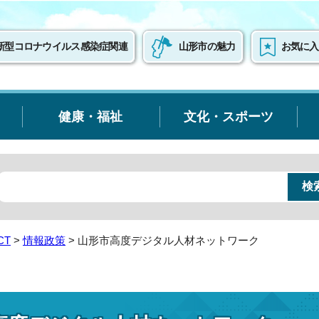
新型コロナウイルス感染症関連
山形市の魅力
お気に入
健康・福祉
文化・スポーツ
CT
>
情報政策
> 山形市高度デジタル人材ネットワーク