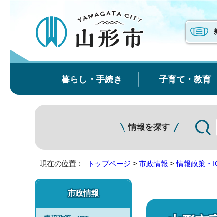
暮らし・手続き
子育て・教育
情報を探す
現在の位置：
トップページ
>
市政情報
>
情報政策・I
市政情報