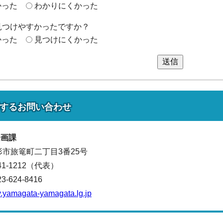
かった
わかりにくかった
見つけやすかったですか？
かった
見つけにくかった
送信
する
お問い合わせ
企画課
山形市旅篭町二丁目3番25号
641-1212（代表）
624-8416
.yamagata-yamagata.lg.jp