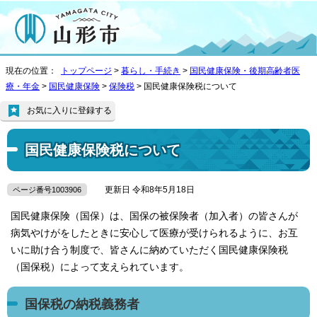
現在の位置：
トップページ
>
暮らし・手続き
>
国民健康保険・後期高齢者医
療・年金
>
国民健康保険
>
保険税
> 国民健康保険税について
お気に入りに登録する
国民健康保険税について
更新日 令和8年5月18日
ページ番号1003906
国民健康保険（国保）は、国保の被保険者（加入者）の皆さんが
病気やけがをしたときに安心して医療が受けられるように、お互
いに助け合う制度で、皆さんに納めていただく国民健康保険税
（国保税）によって支えられています。
国保税の納税義務者