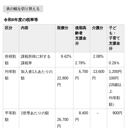
表の幅を切り替える
令和8年度の税率等
区分
内容
医療分
後期高
介護分
子ど
齢者
も・
支援金
子育て
分
支援金
分
所得割
課税所得に対する
9.42%
2.08%
額
課税率
2.79%
0.29％
均等割
加入者1人あたりの
6,700
13,600
1,200円
額
額
22,800
円
円
100円
円
(18歳以
上
均等割
額）
平等割
1世帯あたりの額
8,400
－
900円
額
26,700
円
円