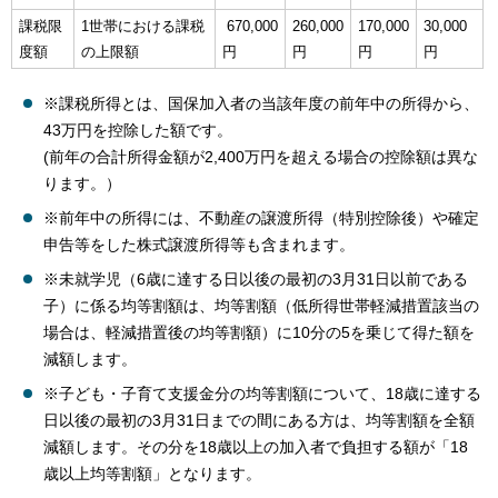
課税限
1世帯における課税
670,000
260,000
170,000
30,000
度額
の上限額
円
円
円
円
※課税所得とは、国保加入者の当該年度の前年中の所得から、
43万円を控除した額です。
(前年の合計所得金額が2,400万円を超える場合の控除額は異な
ります。）
※前年中の所得には、不動産の譲渡所得（特別控除後）や確定
申告等をした株式譲渡所得等も含まれます。
※未就学児（6歳に達する日以後の最初の3月31日以前である
子）に係る均等割額は、均等割額（低所得世帯軽減措置該当の
場合は、軽減措置後の均等割額）に10分の5を乗じて得た額を
減額します。
※子ども・子育て支援金分の均等割額について、18歳に達する
日以後の最初の3月31日までの間にある方は、均等割額を全額
減額します。その分を18歳以上の加入者で負担する額が「18
歳以上均等割額」となります。