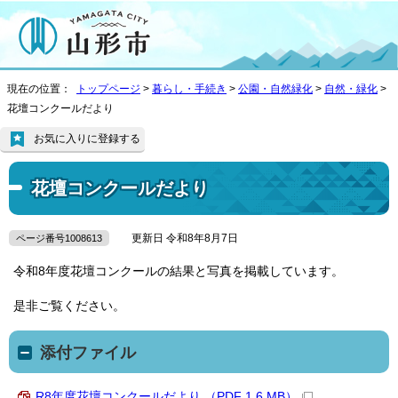
現在の位置：
トップページ
>
暮らし・手続き
>
公園・自然緑化
>
自然・緑化
>
花壇コンクールだより
お気に入りに登録する
花壇コンクールだより
更新日 令和8年8月7日
ページ番号1008613
令和8年度花壇コンクールの結果と写真を掲載しています。
是非ご覧ください。
添付ファイル
R8年度花壇コンクールだより （PDF 1.6 MB）