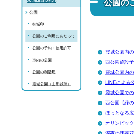
公園の
公園・自然緑化
公園
御城印
公園のご利用にあたって
公園の予約・使用許可
霞城公園内の
市内の公園
西公園施設予
公園の利活用
霞城公園内の
LINEによ
霞城公園（山形城跡）
霞城公園での
西公園【緑の
ほっとなる広
オリンピック
深夜の迷惑花