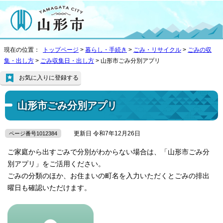
現在の位置：
トップページ
>
暮らし・手続き
>
ごみ・リサイクル
>
ごみの収
集・出し方
>
ごみ収集日・出し方
> 山形市ごみ分別アプリ
お気に入りに登録する
山形市ごみ分別アプリ
更新日 令和7年12月26日
ページ番号1012384
ご家庭から出すごみで分別がわからない場合は、「山形市ごみ分
別アプリ」をご活用ください。
ごみの分類のほか、お住まいの町名を入力いただくとごみの排出
曜日も確認いただけます。