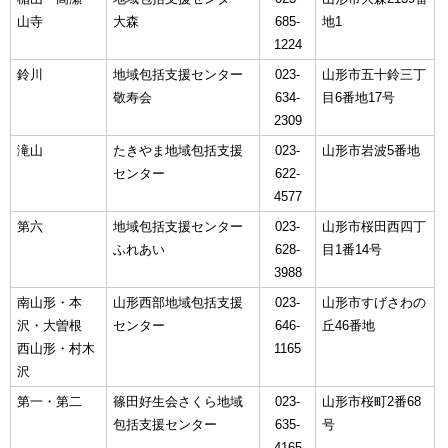
山寺
大森
685-
地1
1224
鈴川
地域包括支援センター
023-
山形市五十鈴三丁
敬寿会
634-
目6番地17号
2309
滝山
たきやま地域包括支援
023-
山形市岩波5番地
センター
622-
4577
第六
地域包括支援センター
023-
山形市桜田西四丁
ふれあい
628-
目1番14号
3988
南山形・本
山形西部地域包括支援
023-
山形市すげさわの
沢・大曽根
センター
646-
丘46番地
西山形・村木
1165
沢
第一・第二
篠田好生会さくら地域
023-
山形市桜町2番68
包括支援センター
635-
号
4165