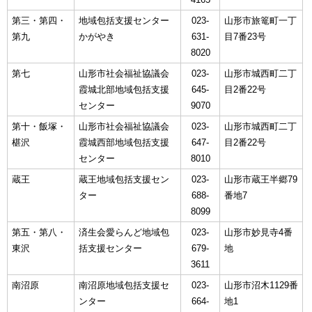
第三・第四・
地域包括支援センター
023-
山形市旅篭町一丁
第九
かがやき
631-
目7番23号
8020
第七
山形市社会福祉協議会
023-
山形市城西町二丁
霞城北部地域包括支援
645-
目2番22号
センター
9070
第十・飯塚・
山形市社会福祉協議会
023-
山形市城西町二丁
椹沢
霞城西部地域包括支援
647-
目2番22号
センター
8010
蔵王
蔵王地域包括支援セン
023-
山形市蔵王半郷79
ター
688-
番地7
8099
第五・第八・
済生会愛らんど地域包
023-
山形市妙見寺4番
東沢
括支援センター
679-
地
3611
南沼原
南沼原地域包括支援セ
023-
山形市沼木1129番
ンター
664-
地1