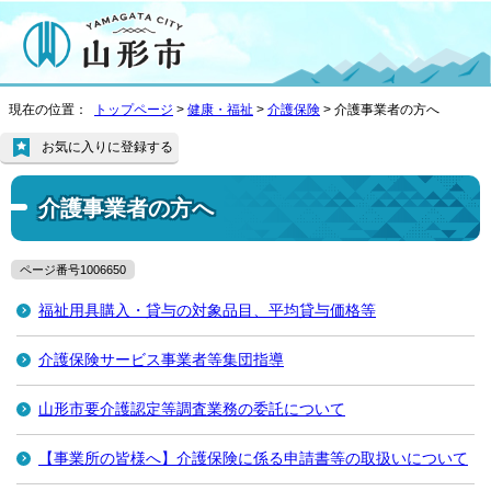
現在の位置：
トップページ
>
健康・福祉
>
介護保険
> 介護事業者の方へ
お気に入りに登録する
介護事業者の方へ
ページ番号1006650
福祉用具購入・貸与の対象品目、平均貸与価格等
介護保険サービス事業者等集団指導
山形市要介護認定等調査業務の委託について
【事業所の皆様へ】介護保険に係る申請書等の取扱いについて