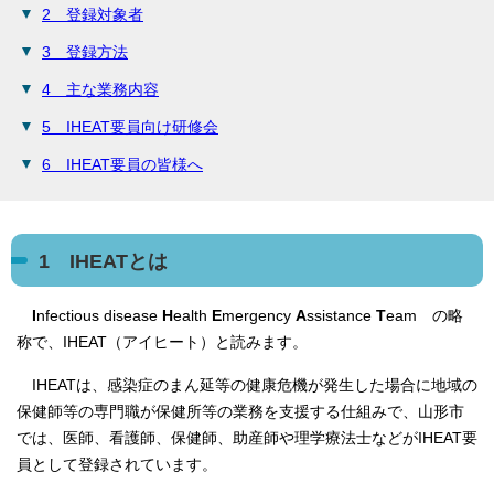
2 登録対象者
3 登録方法
4 主な業務内容
5 IHEAT要員向け研修会
6 IHEAT要員の皆様へ
1 IHEATとは
I
nfectious disease
H
ealth
E
mergency
A
ssistance
T
eam の略
称で、IHEAT（アイヒート）と読みます。
IHEATは、感染症のまん延等の健康危機が発生した場合に地域の
保健師等の専門職が保健所等の業務を支援する仕組みで、山形市
では、医師、看護師、保健師、助産師や理学療法士などがIHEAT要
員として登録されています。