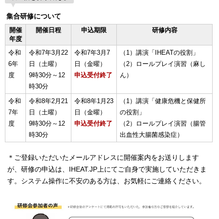
集合研修について
開催
開催日程
申込期限
研修内容
年度
令和
令和7年3月22
令和7年3月7
（1）講演「IHEATの役割」
6年
日（土曜）
日（金曜）
（2）ロールプレイ演習（麻し
度
9時30分～12
申込受付終了
ん）
時30分
令和
令和8年2月21
令和8年1月23
（1）講演「健康危機と保健所
7年
日（土曜）
日（金曜）
の役割」
度
9時30分～12
申込受付終了
（2）ロールプレイ演習（腸管
時30分
出血性大腸菌感染症）
＊ご登録いただいたメールアドレスに開催案内をお送りします
が、研修の申込は、IHEAT.JP上にてご自身で実施していただきま
す。システム操作に不安のある方は、お気軽にご連絡ください。