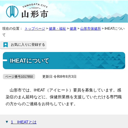
現在の位置：
トップページ
>
健康・福祉
>
健康
>
山形市保健所
> IHEATについ
て
お気に入りに登録する
IHEATについて
更新日 令和8年8月3日
ページ番号1017850
山形市では、IHEAT（アイヒート）要員を募集しています。感
染症のまん延時などに、保健所業務を支援していただける専門職
の方からのご連絡をお待ちしています。
1 IHEATとは