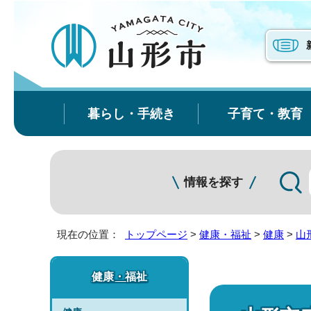
暮らし・手続き
子育て・教育
情報を探す
現在の位置：
トップページ
>
健康・福祉
>
健康
>
山
健康・福祉