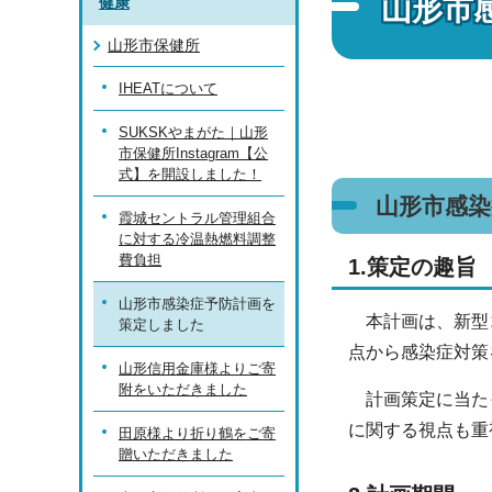
山形市
健康
山形市保健所
IHEATについて
SUKSKやまがた｜山形
市保健所Instagram【公
式】を開設しました！
山形市感
霞城セントラル管理組合
に対する冷温熱燃料調整
費負担
1.策定の趣旨
山形市感染症予防計画を
本計画は、新型コ
策定しました
点から感染症対策
山形信用金庫様よりご寄
附をいただきました
計画策定に当たっ
に関する視点も重
田原様より折り鶴をご寄
贈いただきました