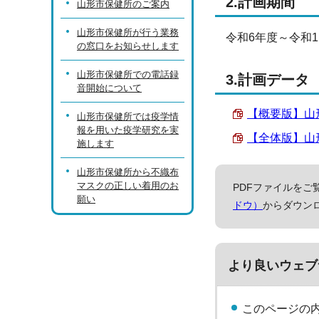
2.計画期間
山形市保健所のご案内
山形市保健所が行う業務
令和6年度～令和1
の窓口をお知らせします
山形市保健所での電話録
3.計画データ
音開始について
【概要版】山形
山形市保健所では疫学情
報を用いた疫学研究を実
【全体版】山形
施します
山形市保健所から不織布
マスクの正しい着用のお
PDFファイルをご覧
願い
ドウ）
からダウン
より良いウェブ
このページの