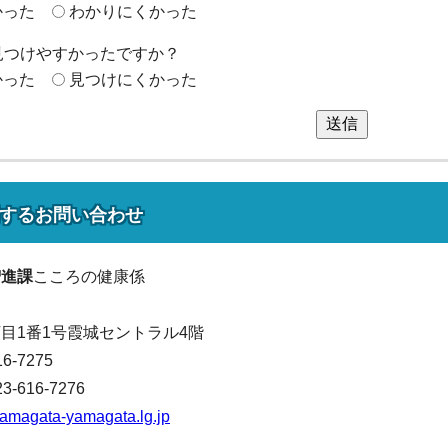
かった
わかりにくかった
見つけやすかったですか？
かった
見つけにくかった
送信
する
お問い合わせ
増進課
こころの健康係
目1番1号霞城セントラル4階
16-7275
616-7276
amagata-yamagata.lg.jp