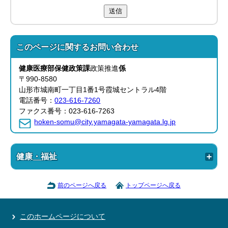
送信
このページに関する
お問い合わせ
健康医療部
保健政策課
政策推進
係
〒990-8580
山形市城南町一丁目1番1号霞城セントラル4階
電話番号：
023-616-7260
ファクス番号：023-616-7263
hoken-somu@city.yamagata-yamagata.lg.jp
健康・福祉
前のページへ戻る
トップページへ戻る
このホームページについて