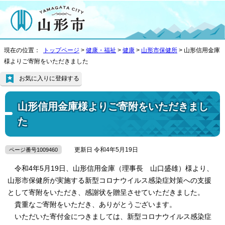
現在の位置：
トップページ
>
健康・福祉
>
健康
>
山形市保健所
> 山形信用金庫
様よりご寄附をいただきました
お気に入りに登録する
山形信用金庫様よりご寄附をいただきまし
た
更新日 令和4年5月19日
ページ番号1009460
令和4年5月19日、山形信用金庫（理事長 山口盛雄）様より、
山形市保健所が実施する新型コロナウイルス感染症対策への支援
として寄附をいただき、感謝状を贈呈させていただきました。
貴重なご寄附をいただき、ありがとうございます。
いただいた寄付金につきましては、新型コロナウイルス感染症