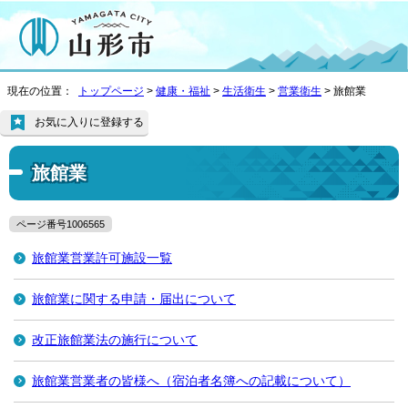
現在の位置：
トップページ
>
健康・福祉
>
生活衛生
>
営業衛生
> 旅館業
お気に入りに登録する
旅館業
ページ番号1006565
旅館業営業許可施設一覧
旅館業に関する申請・届出について
改正旅館業法の施行について
旅館業営業者の皆様へ（宿泊者名簿への記載について）