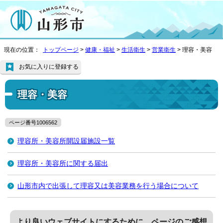
現在の位置：
トップページ
>
健康・福祉
>
生活衛生
>
営業衛生
> 理容・美容
お気に入りに登録する
理容・美容
ページ番号1006562
理容所・美容所開設届施設一覧
理容所・美容所に関する届出
山形市内で出張して理容又は美容業務を行う場合について
より良いウェブサイトにするために、ページのご感想