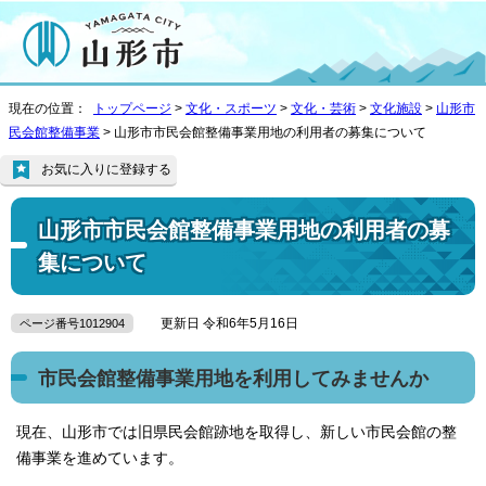
現在の位置：
トップページ
>
文化・スポーツ
>
文化・芸術
>
文化施設
>
山形市
民会館整備事業
> 山形市市民会館整備事業用地の利用者の募集について
お気に入りに登録する
山形市市民会館整備事業用地の利用者の募
集について
更新日 令和6年5月16日
ページ番号1012904
市民会館整備事業用地を利用してみませんか
現在、山形市では旧県民会館跡地を取得し、新しい市民会館の整
備事業を進めています。