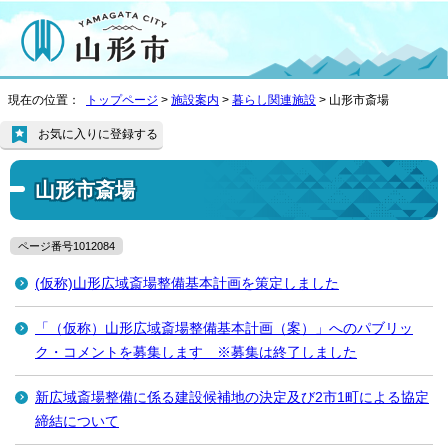
現在の位置：
トップページ
>
施設案内
>
暮らし関連施設
> 山形市斎場
お気に入りに登録する
山形市斎場
ページ番号1012084
(仮称)山形広域斎場整備基本計画を策定しました
「（仮称）山形広域斎場整備基本計画（案）」へのパブリッ
ク・コメントを募集します ※募集は終了しました
新広域斎場整備に係る建設候補地の決定及び2市1町による協定
締結について