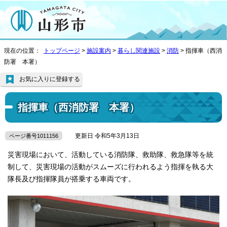
現在の位置：
トップページ
>
施設案内
>
暮らし関連施設
>
消防
> 指揮車（西消
防署 本署）
お気に入りに登録する
指揮車（西消防署 本署）
更新日 令和5年3月13日
ページ番号1011156
災害現場において、活動している消防隊、救助隊、救急隊等を統
制して、災害現場の活動がスムーズに行われるよう指揮を執る大
隊長及び指揮隊員が搭乗する車両です。