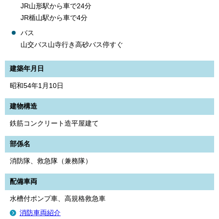
JR山形駅から車で24分
JR楯山駅から車で4分
バス
山交バス山寺行き高砂バス停すぐ
建築年月日
昭和54年1月10日
建物構造
鉄筋コンクリート造平屋建て
部係名
消防隊、救急隊（兼務隊）
配備車両
水槽付ポンプ車、高規格救急車
消防車両紹介