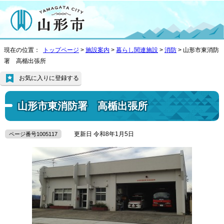
現在の位置：
トップページ
>
施設案内
>
暮らし関連施設
>
消防
> 山形市東消防
署 高楯出張所
お気に入りに登録する
山形市東消防署 高楯出張所
更新日 令和8年1月5日
ページ番号1005117