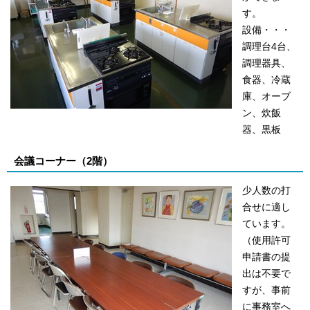
す。
設備・・・
調理台4台、
調理器具、
食器、冷蔵
庫、オーブ
ン、炊飯
器、黒板
会議コーナー（2階）
少人数の打
合せに適し
ています。
（使用許可
申請書の提
出は不要で
すが、事前
に事務室へ