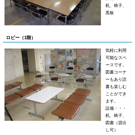
机、椅子、
黒板
ロビー（1階）
気軽に利用
可能なスペ
ースです。
図書コーナ
ーもあり読
書も楽しむ
ことができ
ます。
設備・・・
机、椅子、
図書（貸出
し可）