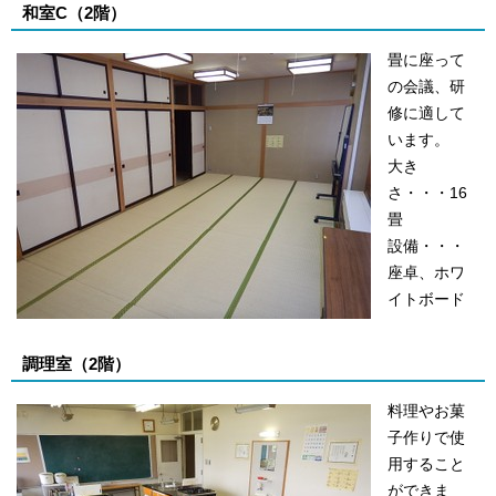
和室C（2階）
畳に座って
の会議、研
修に適して
います。
大き
さ・・・16
畳
設備・・・
座卓、ホワ
イトボード
調理室（2階）
料理やお菓
子作りで使
用すること
ができま