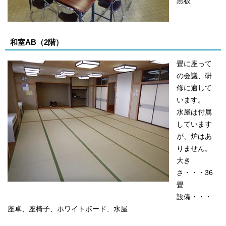
黒板
和室AB（2階）
畳に座って
の会議、研
修に適して
います。
水屋は付属
しています
が、炉はあ
りません。
大き
さ・・・36
畳
設備・・・
座卓、座椅子、ホワイトボード、水屋