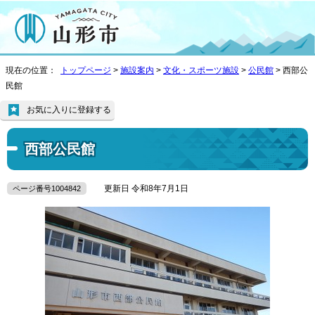
現在の位置：
トップページ
>
施設案内
>
文化・スポーツ施設
>
公民館
> 西部公
民館
お気に入りに登録する
西部公民館
更新日 令和8年7月1日
ページ番号1004842