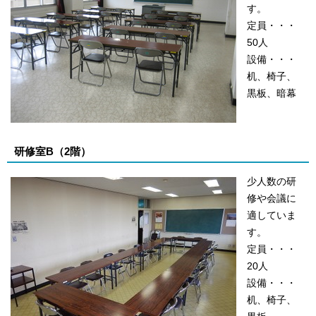
す。
定員・・・
50人
設備・・・
机、椅子、
黒板、暗幕
研修室B（2階）
少人数の研
修や会議に
適していま
す。
定員・・・
20人
設備・・・
机、椅子、