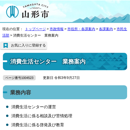
現在の位置：
トップページ
>
市政情報
>
市役所・各課案内
>
各課案内
>
市民生
活部
> 消費生活センター 業務案内
お気に入りに登録する
消費生活センター 業務案内
更新日 令和3年9月27日
ページ番号1004523
業務内容
消費生活センターの運営
消費生活に係る相談及び苦情処理
消費生活に係る啓発及び教育