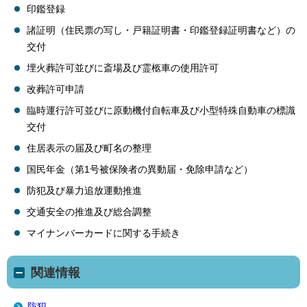
印鑑登録
諸証明（住民票の写し・戸籍証明書・印鑑登録証明書など）の
交付
埋火葬許可並びに斎場及び霊柩車の使用許可
改葬許可申請
臨時運行許可並びに原動機付自転車及び小型特殊自動車の標識
交付
住居表示の届及び町名の整理
国民年金（第1号被保険者の異動届・免除申請など）
防犯及び暴力追放運動推進
交通安全の推進及び総合調整
マイナンバーカードに関する手続き
関連情報
防犯