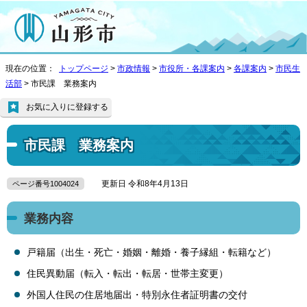
現在の位置：
トップページ
>
市政情報
>
市役所・各課案内
>
各課案内
>
市民生
活部
> 市民課 業務案内
お気に入りに登録する
市民課 業務案内
更新日 令和8年4月13日
ページ番号1004024
業務内容
戸籍届（出生・死亡・婚姻・離婚・養子縁組・転籍など）
住民異動届（転入・転出・転居・世帯主変更）
外国人住民の住居地届出・特別永住者証明書の交付