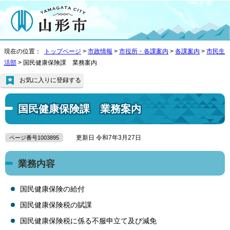
現在の位置：
トップページ
>
市政情報
>
市役所・各課案内
>
各課案内
>
市民生
活部
> 国民健康保険課 業務案内
お気に入りに登録する
国民健康保険課 業務案内
更新日 令和7年3月27日
ページ番号1003895
業務内容
国民健康保険の給付
国民健康保険税の賦課
国民健康保険税に係る不服申立て及び減免