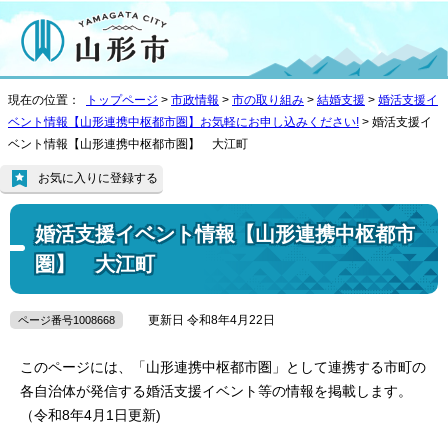
現在の位置：
トップページ
>
市政情報
>
市の取り組み
>
結婚支援
>
婚活支援イ
ベント情報【山形連携中枢都市圏】お気軽にお申し込みください!
> 婚活支援イ
ベント情報【山形連携中枢都市圏】 大江町
お気に入りに登録する
婚活支援イベント情報【山形連携中枢都市
圏】 大江町
更新日 令和8年4月22日
ページ番号1008668
このページには、「山形連携中枢都市圏」として連携する市町の
各自治体が発信する婚活支援イベント等の情報を掲載します。
（令和8年4月1日更新)