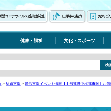
新型コロナウイルス感染症関連
山形市の魅力
お気に入
健康・福祉
文化・スポーツ
み
>
結婚支援
>
婚活支援イベント情報【山形連携中枢都市圏】お気