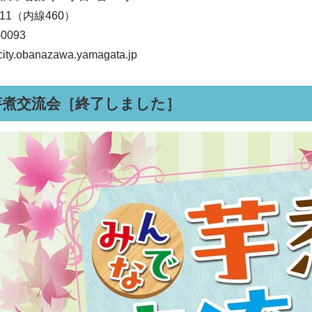
111（内線460）
0093
ty.obanazawa.yamagata.jp
芋煮交流会［終了しました］