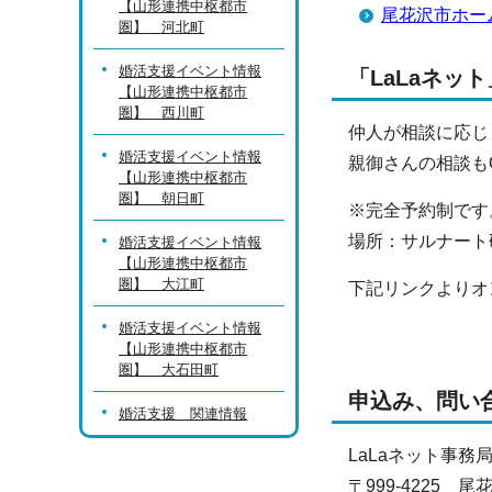
【山形連携中枢都市
尾花沢市ホー
圏】 河北町
婚活支援イベント情報
「LaLaネッ
【山形連携中枢都市
圏】 西川町
仲人が相談に応じ
婚活支援イベント情報
親御さんの相談も
【山形連携中枢都市
圏】 朝日町
※完全予約制です
場所：サルナー
婚活支援イベント情報
【山形連携中枢都市
圏】 大江町
下記リンクよりオ
婚活支援イベント情報
【山形連携中枢都市
圏】 大石田町
申込み、問い
婚活支援 関連情報
LaLaネット事
〒999-4225 