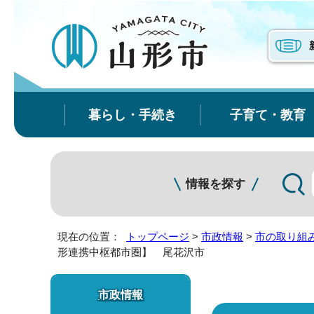
暮らし・手続き
子育て・教育
情報を探す
現在の位置：
トップページ
>
市政情報
>
市の取り組
形連携中枢都市圏】 尾花沢市
市政情報