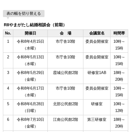
表の幅を切り替える
R8やまがたし結婚相談会（前期）
No.
開催日
会 場
会議室名
時間帯
1
令和8年4月15日
市庁舎10階
委員会開催室
10時～
（水曜）
15時
2
令和8年5月13日
市庁舎10階
委員会開催室
10時～
（水曜）
15時
3
令和8年5月29日
霞城公民館2階
研修室1AB
18時～
（金曜）
20時
4
令和8年6月17日
市庁舎10階
委員会開催室
10時～
（水曜）
15時
5
令和8年6月28日
北部公民館2階
研修室
10時～
（日曜）
12時
6
令和8年7月10日
江南公民館2階
第三研修室
18時～
（金曜）
20時