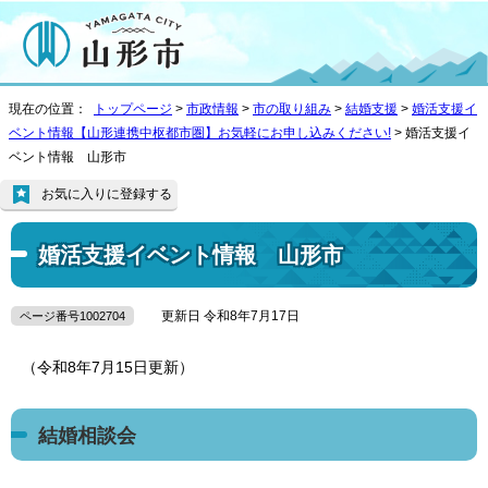
現在の位置：
トップページ
>
市政情報
>
市の取り組み
>
結婚支援
>
婚活支援イ
ベント情報【山形連携中枢都市圏】お気軽にお申し込みください!
> 婚活支援イ
ベント情報 山形市
お気に入りに登録する
婚活支援イベント情報 山形市
更新日 令和8年7月17日
ページ番号1002704
（令和8年7月15日更新）
結婚相談会