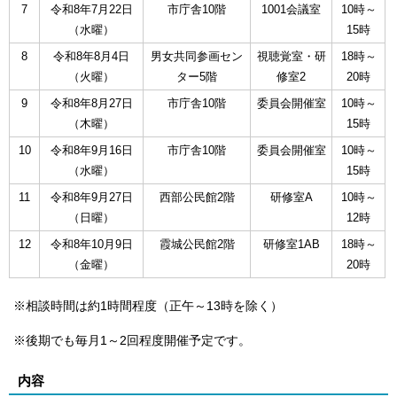
7
令和8年7月22日
市庁舎10階
1001会議室
10時～
（水曜）
15時
8
令和8年8月4日
男女共同参画セン
視聴覚室・研
18時～
（火曜）
ター5階
修室2
20時
9
令和8年8月27日
市庁舎10階
委員会開催室
10時～
（木曜）
15時
10
令和8年9月16日
市庁舎10階
委員会開催室
10時～
（水曜）
15時
11
令和8年9月27日
西部公民館2階
研修室A
10時～
（日曜）
12時
12
令和8年10月9日
霞城公民館2階
研修室1AB
18時～
（金曜）
20時
※相談時間は約1時間程度（正午～13時を除く）
※後期でも毎月1～2回程度開催予定です。
内容