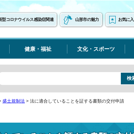
新型コロナウイルス感染症関連
山形市の魅力
お気に入
健康・福祉
文化・スポーツ
>
盛土規制法
> 法に適合していることを証する書類の交付申請