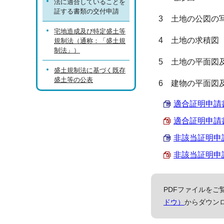
法に適合していることを
証する書類の交付申請
3 土地の公図の
宅地造成及び特定盛土等
4 土地の求積図
規制法（通称：「盛土規
制法」）
5 土地の平面図
盛土規制法に基づく既存
盛土等の公表
6 建物の平面図
適合証明申請書 
適合証明申請書 
非該当証明申請書
非該当証明申請書
PDFファイルをご覧
ドウ）
からダウン