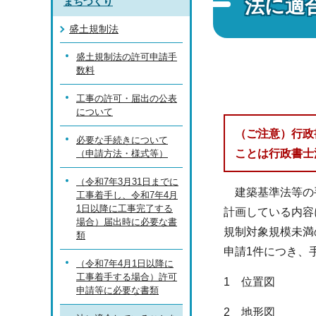
法に適
まちづくり
盛土規制法
盛土規制法の許可申請手
数料
工事の許可・届出の公表
について
（ご注意）行政
必要な手続きについて
ことは行政書士
（申請方法・様式等）
（令和7年3月31日までに
建築基準法等の手
工事着手し、令和7年4月
1日以降に工事完了する
計画している内容
場合）届出時に必要な書
規制対象規模未満
類
申請1件につき、
（令和7年4月1日以降に
工事着手する場合）許可
1 位置図
申請等に必要な書類
2 地形図