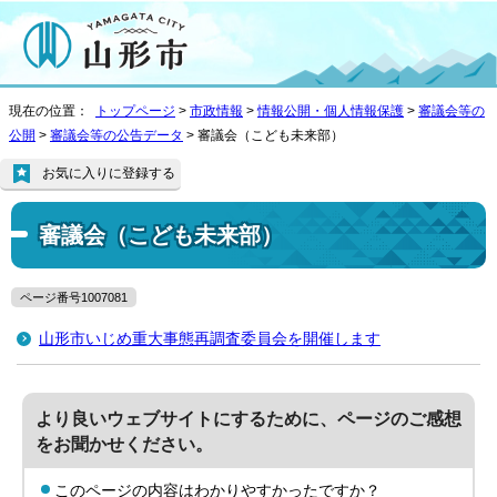
現在の位置：
トップページ
>
市政情報
>
情報公開・個人情報保護
>
審議会等の
公開
>
審議会等の公告データ
> 審議会（こども未来部）
お気に入りに登録する
審議会（こども未来部）
ページ番号1007081
山形市いじめ重大事態再調査委員会を開催します
より良いウェブサイトにするために、ページのご感想
をお聞かせください。
このページの内容はわかりやすかったですか？