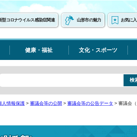
新型コロナウイルス感染症関連
山形市の魅力
お気に入
健康・福祉
文化・スポーツ
個人情報保護
>
審議会等の公開
>
審議会等の公告データ
> 審議会