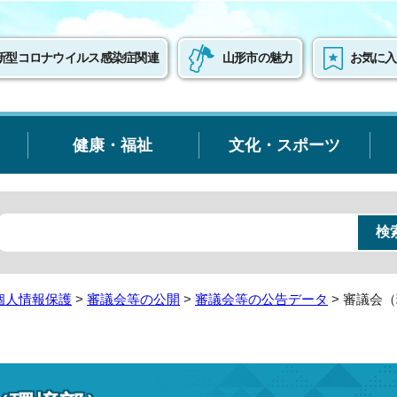
新型コロナウイルス感染症関連
山形市の魅力
お気に入
健康・福祉
文化・スポーツ
個人情報保護
>
審議会等の公開
>
審議会等の公告データ
> 審議会