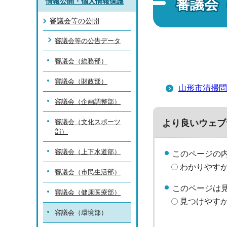
審議会
情報公開・個人情報保護
審議会等の公開
審議会等の公告データ
審議会（総務部）
審議会（財政部）
山形市清掃問
審議会（企画調整部）
より良いウェブ
審議会（文化スポーツ
部）
審議会（上下水道部）
このページの
わかりやす
審議会（市民生活部）
このページは
審議会（健康医療部）
見つけやす
審議会（環境部）