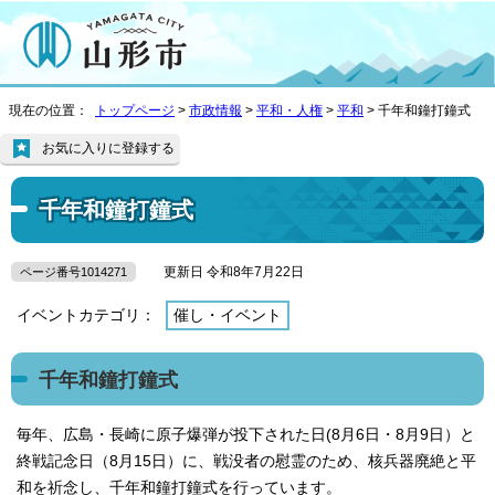
現在の位置：
トップページ
>
市政情報
>
平和・人権
>
平和
> 千年和鐘打鐘式
お気に入りに登録する
千年和鐘打鐘式
更新日 令和8年7月22日
ページ番号1014271
イベントカテゴリ：
催し・イベント
千年和鐘打鐘式
毎年、広島・長崎に原子爆弾が投下された日(8月6日・8月9日）と
終戦記念日（8月15日）に、戦没者の慰霊のため、核兵器廃絶と平
和を祈念し、千年和鐘打鐘式を行っています。