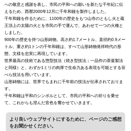
への敬意と感謝を表し、市民の平和への願いを新たな千年紀に伝
えるため、西暦2000年12月に千年和鐘を製作しました。
千年和鐘を作るために、1100年の歴史をもつ山寺のともし火と蔵
王頂上の太陽の火とを市民の手で運んで、あわせて一つの火種と
しました。
900年の歴史を持つ山形鋳物。高さ約1.7メートル、直径約0.9メー
トル、重さ約1トンの千年和鐘は、すべて山形鋳物発祥時代の形
態、文様を忠実に再現しています。
世界最高の技術である惣型技法（焼き型技法；一品作の茶釜製法
と同様）と、わずか1ミリの肉厚で生命力ある表現を可能とする笹
べら技法を用いています。
山形鋳物には、世界でもまれに千年前の技法が伝承されておりま
す。
千年和鐘は平和のシンボルとして、市民の平和への祈りを乗せ
て、これからも澄んだ音色を響かせていきます。
より良いウェブサイトにするために、ページのご感想
をお聞かせください。