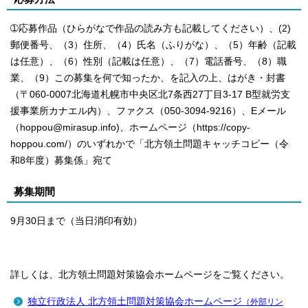
➀応募作品（ひらがなで作品の読み方も記載してください）、(2)
郵便番号、（3）住所、（4）氏名（ふりがな）、（5）年齢（記載
は任意）、（6）性別（記載は任意）、（7）電話番号、（8）職
業、（9）この募集を何で知ったか、を記入の上、はがき・封書
（〒060-0007北海道札幌市中央区北7条西27丁目3-17 B型就労支
援事業所カナエル内）、ファクス（050-3094-9216）、Eメール
（hoppou@mirasup.info)、ホームページ（https://copy-
hoppou.com/）のいずれかで「北方領土問題キャッチコピー（令
和8年度）募集係」宛て
募集期間
9月30日まで（当日消印有効）
詳しくは、北方領土問題対策協会ホームページをご覧ください。
独立行政法人 北方領土問題対策協会ホームページ
（外部リン