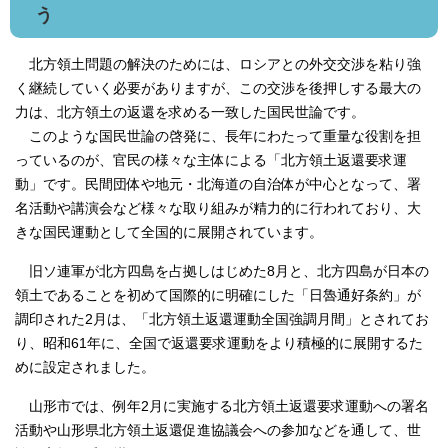
う
北方領土問題の解決のためには、ロシアとの外交交渉を粘り強
く継続していく必要がありますが、この交渉を後押しする最大の
力は、北方領土の返還を求める一致した国民世論です。
このような国民世論の啓発に、長年にわたって重量な役割を担
っているのが、官民の様々な主体による「北方領土返還要求運
動」です。民間団体や地元・北海道の自治体が中心となって、署
名活動や講演会など様々な取り組みが精力的に行われており、大
きな国民運動として全国的に展開されています。
旧ソ連軍が北方四島を占拠しはじめた8月と、北方四島が日本の
領土であることを初めて国際的に明確にした「日魯通好条約」が
調印された2月は、「北方領土返還運動全国強調月間」とされてお
り、昭和61年に、全国で返還要求運動をより積極的に展開するた
めに設定されました。
山形市では、例年2月に実施する北方領土返還要求運動への署名
活動や山形県北方領土返還促進協議会への参加などを通して、世