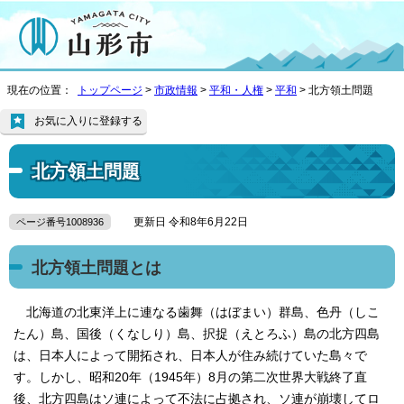
現在の位置：
トップページ
>
市政情報
>
平和・人権
>
平和
> 北方領土問題
お気に入りに登録する
北方領土問題
更新日 令和8年6月22日
ページ番号1008936
北方領土問題とは
北海道の北東洋上に連なる歯舞（はぼまい）群島、色丹（しこ
たん）島、国後（くなしり）島、択捉（えとろふ）島の北方四島
は、日本人によって開拓され、日本人が住み続けていた島々で
す。しかし、昭和20年（1945年）8月の第二次世界大戦終了直
後、北方四島はソ連によって不法に占拠され、ソ連が崩壊してロ