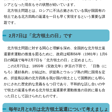
シアとなった現在もその状態が続いています。
北方領土問題とは、ロシアに不法占拠されている我が国固有の
領土である北方四島の返還を一日も早く実現するという重要な課
題です。
2月7日は「北方領土の日」です
北方領土問題に対する関心と理解を深め、全国的な北方領土返
還要求運動の推進を図るために、政府は昭和56年（1981年）1月6
日の閣議で毎年2月7日を「北方領土の日」と定めました。
この2月7日は、1855年（安政元年）伊豆の下田で、「日魯（に
ちろ）通好条約」が結ばれ、択捉島とウルップ島の間に国境を定
め、択捉島以南の北方四島を我が国の領土として国際的にも明ら
かにされた歴史的な意義をもつ日であり、平和的な話し合いの中
で領土の返還を求める北方領土返還要求運動推進の目的に最も合
った日として設けられたものです。
毎年2月と8月は北方領土返還について考えましょ