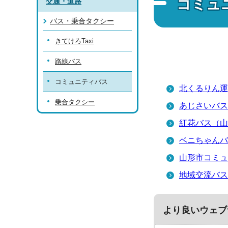
コミュ
交通・道路
バス・乗合タクシー
きてけろTaxi
路線バス
コミュニティバス
北くるりん運
乗合タクシー
あじさいバス
紅花バス（山
ベニちゃんバ
山形市コミュ
地域交流バス
より良いウェブ