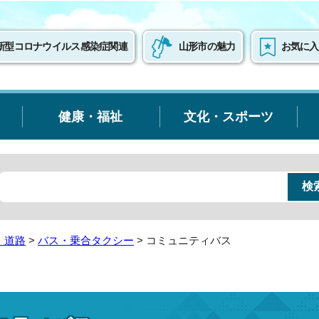
新型コロナウイルス感染症関連
山形市の魅力
お気に入
健康・福祉
文化・スポーツ
・道路
>
バス・乗合タクシー
> コミュニティバス