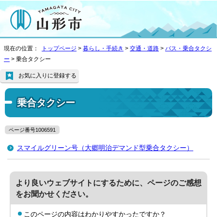
現在の位置：
トップページ
>
暮らし・手続き
>
交通・道路
>
バス・乗合タクシ
ー
> 乗合タクシー
お気に入りに登録する
乗合タクシー
ページ番号1006591
スマイルグリーン号（大郷明治デマンド型乗合タクシー）
より良いウェブサイトにするために、ページのご感想
をお聞かせください。
このページの内容はわかりやすかったですか？