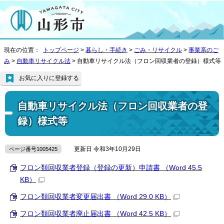
現在の位置：
トップページ
>
暮らし・手続き
>
ごみ・リサイクル
>
事業系のご
み
>
自動車リサイクル法
> 自動車リサイクル法（フロン回収業者の登録）様式等
お気に入りに登録する
自動車リサイクル法（フロン回収業者の登
録）様式等
更新日 令和3年10月29日
ページ番号1005425
フロン類回収業者登録（登録の更新）申請書 （Word 45.5
KB）
フロン類回収業者変更届出書 （Word 29.0 KB）
フロン類回収業者廃止届出書 （Word 42.5 KB）