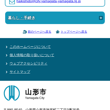
haikishido@city.yamagata-yamagata.lg.jp
暮らし・手続き
前のページへ戻る
トップページへ戻る
このホームページについて
個人情報の取り扱いについて
ウェブアクセシビリティ
サイトマップ
山形市
Yamagata City
〒990-8540 山形県山形市旅篭町二丁目3番25号