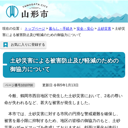
現在の位置：
トップページ
>
暮らし・手続き
>
安全・安心
>
土砂災害
> 土砂災
害による被害防止及び軽減のための御協力について
お気に入りに登録する
土砂災害による被害防止及び軽減のための
御協力について
更新日 令和5年1月13日
ページ番号1010700
今般、鶴岡市西目地区で発生した土砂災害において、2名の尊い
命が失われるなど、甚大な被害が発生しました。
本市では、土砂災害に対する市民の円滑な警戒避難を確保し、
被害を最小限に抑制するため、地区の皆様の御協力のもと、土砂
災害ハザードマップを作成しておりますが、斜面は風化が進行し