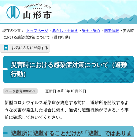
現在の位置：
トップページ
>
暮らし・手続き
>
安全・安心
>
防災情報
> 災害時
における感染症対策について（避難行動）
お気に入りに登録する
災害時における感染症対策について（避難
行動）
更新日 令和3年10月29日
ページ番号1006192
新型コロナウイルス感染症が終息する前に、避難所を開設するよ
うな災害が発生した場合に備え、適切な避難行動ができるよう事
前に確認しておいてください。
避難所に避難することだけが「避難」ではありま