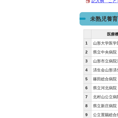
記入例 こども
未熟児養育
医療
1
山形大学医学
2
県立中央病院
3
山形市立病院
4
済生会山形済
5
篠田総合病院
6
県立河北病院
7
北村山公立病
8
県立新庄病院
9
公立置賜総合