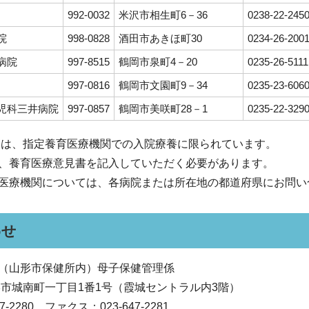
992-0032
米沢市相生町6－36
0238-22-245
院
998-0828
酒田市あきほ町30
0234-26-200
病院
997-8515
鶴岡市泉町4－20
0235-26-5111
997-0816
鶴岡市文園町9－34
0235-23-606
児科三井病院
997-0857
鶴岡市美咲町28－1
0235-22-329
療は、指定養育医療機関での入院療養に限られています。
、養育医療意見書を記入していただく必要があります。
医療機関については、各病院または所在地の都道府県にお問い
わせ
（山形市保健所内）母子保健管理係
 山形市城南町一丁目1番1号（霞城セントラル内3階）
-2280 ファクス：023-647-2281