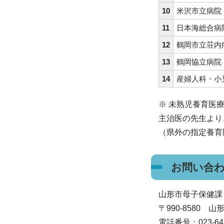
10
米沢市立病院
11
日本海総合病
12
鶴岡市立荘内
13
鶴岡協立病院
14
産婦人科・小
※ 未熟児養育医
主治医の先生より
（県外の指定養育
お問い合
山形市母子保健課
〒990-8580
電話番号：023-647