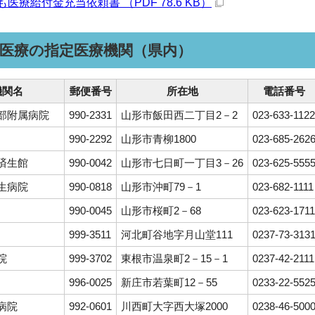
医療給付金充当依頼書 （PDF 78.6 KB）
医療の指定医療機関（県内）
機関名
郵便番号
所在地
電話番号
部附属病院
990-2331
山形市飯田西二丁目2－2
023-633-1122
990-2292
山形市青柳1800
023-685-262
済生館
990-0042
山形市七日町一丁目3－26
023-625-555
生病院
990-0818
山形市沖町79－1
023-682-1111
990-0045
山形市桜町2－68
023-623-1711
999-3511
河北町谷地字月山堂111
0237-73-313
院
999-3702
東根市温泉町2－15－1
0237-42-2111
996-0025
新庄市若葉町12－55
0233-22-552
病院
992-0601
川西町大字西大塚2000
0238-46-500