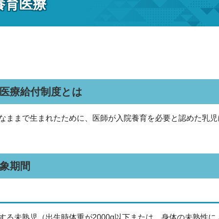
養育医療
医療給付制度とは
なままで生まれたために、医師が入院養育を必要と認めた乳児
象期間
する未熟児（出生時体重が2000g以下または、身体の未熟性