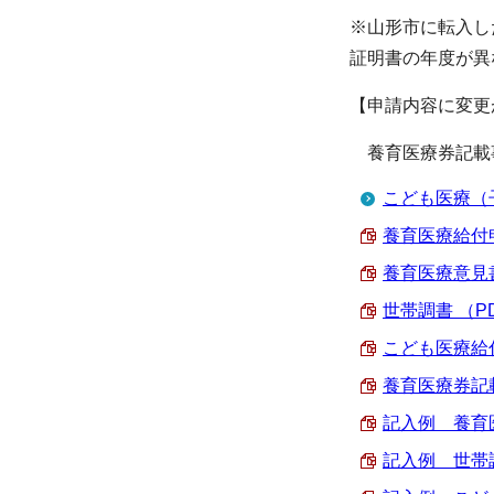
※山形市に転入し
証明書の年度が異
【申請内容に変更
養育医療券記載
こども医療（
養育医療給付申請
養育医療意見書 
世帯調書 （PDF
こども医療給付金
養育医療券記載事
記入例 養育医療
記入例 世帯調書