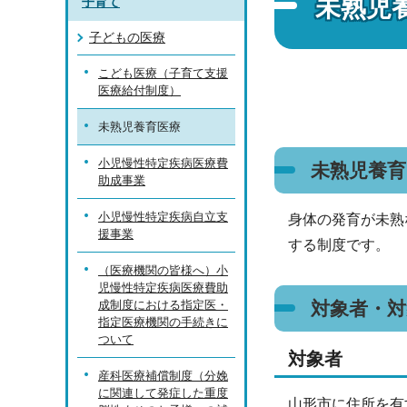
未熟児
子育て
子どもの医療
こども医療（子育て支援
医療給付制度）
未熟児養育医療
小児慢性特定疾病医療費
未熟児養育
助成事業
小児慢性特定疾病自立支
身体の発育が未熟
援事業
する制度です。
（医療機関の皆様へ）小
児慢性特定疾病医療費助
成制度における指定医・
対象者・対
指定医療機関の手続きに
ついて
対象者
産科医療補償制度（分娩
に関連して発症した重度
山形市に住所を有