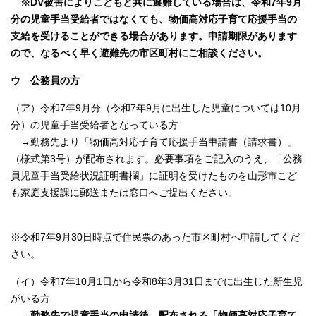
※DV被害によりこどもと共に避難している場合は、令和7年9月
分の児童手当受給者ではなくても、物価高対応子育て応援手当の
支給を受けることができる場合があります。申請期限があります
ので、なるべく早く避難先の市区町村にご相談ください。
ウ 公務員の方
（ア）令和7年9月分（令和7年9月に出生した児童については10月
分）の児童手当受給者となっている方
→勤務先より「物価高対応子育て応援手当申請書（請求書）」
（様式第3号）が配布されます。必要事項をご記入のうえ、「公務
員児童手当受給状況証明書欄」に証明を受けたものを山形市こど
も家庭支援課に郵送または窓口へご提出ください。
※令和7年9月30日時点で住民票のあった市区町村へ申請してくだ
さい。
（イ）令和7年10月1日から令和8年3月31日までに出生した新生児
がいる方
→
勤務先で児童手当の申請後、配布される「物価高対応子育て