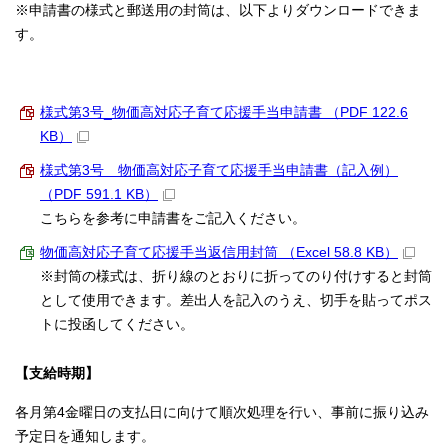
※申請書の様式と郵送用の封筒は、以下よりダウンロードできま
す。
様式第3号_物価高対応子育て応援手当申請書 （PDF 122.6
KB）
様式第3号 物価高対応子育て応援手当申請書（記入例）
（PDF 591.1 KB）
こちらを参考に申請書をご記入ください。
物価高対応子育て応援手当返信用封筒 （Excel 58.8 KB）
※封筒の様式は、折り線のとおりに折ってのり付けすると封筒
として使用できます。差出人を記入のうえ、切手を貼ってポス
トに投函してください。
【支給時期】
各月第4金曜日の支払日に向けて順次処理を行い、事前に振り込み
予定日を通知します。