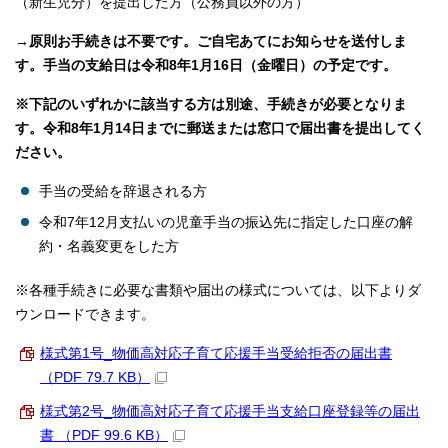
（新生児分）を提出した方（公務員以外の方）
→原則お手続きは不要です。ご自宅あてにお知らせを送付しま
す。手当の支給日は令和8年1月16日（金曜日）の予定です。
※下記のいずれかに該当する方は別途、手続きが必要となりま
す。令和8年1月14日までに郵送または窓口で届出書を提出してく
ださい。
手当の受給を辞退される方
令和7年12月支払いの児童手当の振込先に指定した口座の解
約・名義変更をした方
※各種手続きに必要な書類や届出の様式については、以下よりダ
ウンロードできます。
様式第1号_物価高対応子育て応援手当受給拒否の届出書
（PDF 79.7 KB）
様式第2号_物価高対応子育て応援手当支給口座登録等の届出
書 （PDF 99.6 KB）