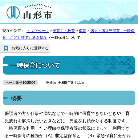
現在の位置：
トップページ
>
子育て・教育
>
保育
>
病児・病後児保育、一時保
育、こども誰でも通園制度
> 一時保育について
お気に入りに登録する
一時保育について
更新日 令和8年6月11日
ページ番号1005907
概要
保護者の方が仕事や病気などで一時的に保育できないときや、育
児疲れを解消したいときなどに、児童をお預かりする制度です。
一時保育を利用したい理由や保護者等の状況によって、利用でき
る一時保育の種類が（A）非定型保育と、（B）緊急保育に分かれ