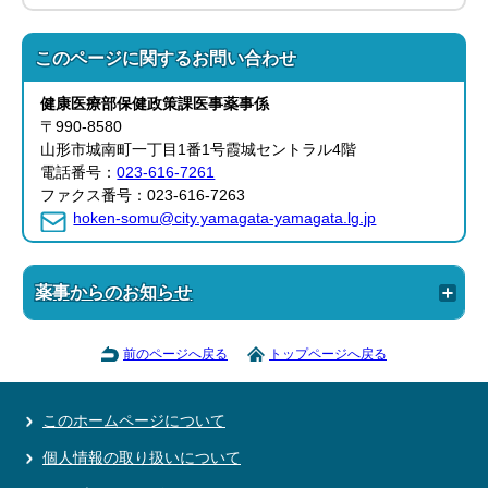
このページに関する
お問い合わせ
健康医療部
保健政策課
医事薬事係
〒990-8580
山形市城南町一丁目1番1号霞城セントラル4階
電話番号：
023-616-7261
ファクス番号：023-616-7263
hoken-somu@city.yamagata-yamagata.lg.jp
薬事からのお知らせ
前のページへ戻る
トップページへ戻る
このホームページについて
個人情報の取り扱いについて