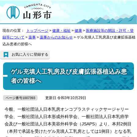
現在の位置：
トップページ
>
健康・福祉
>
健康
>
医療施設等の開設・許可・登
録等について
>
薬事
>
薬事からのお知らせ
> ゲル充填人工乳房及び皮膚拡張器植
込み患者の皆様へ
お気に入りに登録する
ゲル充填人工乳房及び皮膚拡張器植込み患
者の皆様へ
更新日 令和3年10月29日
ページ番号1007393
今般、一般社団法人日本乳房オンコプラスティックサージャリー
学会、一般社団法人日本形成外科学会、一般社団法人日本乳癌学
会及び一般社団法人日本美容外科学会（JSAPS）より、本邦2例目
（本邦で承認を受けたゲル充填人工乳房としては1例目）となる乳