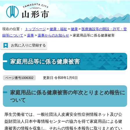
現在の位置：
トップページ
>
健康・福祉
>
健康
>
医療施設等の開設・許可・登
録等について
>
薬事
>
薬事からのお知らせ
> 家庭用品等に係る健康被害
お気に入りに登録する
家庭用品等に係る健康被害
更新日 令和8年1月6日
ページ番号1006302
家庭用品に係る健康被害の年次とりまとめ報告に
ついて
厚生労働省では、一般社団法人皮膚安全性症例情報ネット及び公
益財団法人日本中毒情報センターの協力を得て家庭用品による健
康被害の情報を収集し、それらの情報を本報告に取りまとめてい