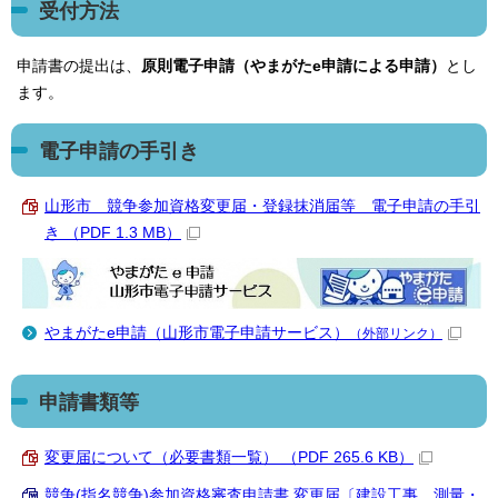
受付方法
申請書の提出は、
原則電子申請（やまがたe申請による申請）
とし
ます。
電子申請の手引き
山形市 競争参加資格変更届・登録抹消届等 電子申請の手引
き （PDF 1.3 MB）
やまがたe申請（山形市電子申請サービス）
（外部リンク）
申請書類等
変更届について（必要書類一覧） （PDF 265.6 KB）
競争(指名競争)参加資格審査申請書 変更届〔建設工事、測量・