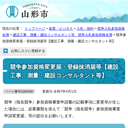
現在の位置：
トップページ
>
産業・ビジネス
>
入札・契約
>
競争入札参加資格
名簿
>
建設工事、測量・建設コンサルタント等 競争入札参加資格名簿
> 競争参
加資格変更届・登録抹消届等【建設工事、測量・建設コンサルタント等】
お気に入りに登録する
競争参加資格変更届・登録抹消届等【建設
工事、測量・建設コンサルタント等】
更新日 令和7年4月1日
ページ番号1002549
競争（指名競争）参加資格審査申請書の記載事項に変更等が生じ
た場合には、必要書類を添えて「競争（指名競争）参加資格審査
申請変更届」等の提出をお願いします。