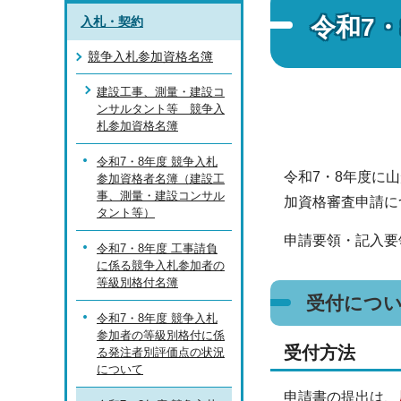
令和7
入札・契約
競争入札参加資格名簿
建設工事、測量・建設コ
ンサルタント等 競争入
札参加資格名簿
令和7・8年度 競争入札
令和7・8年度に
参加資格者名簿（建設工
事、測量・建設コンサル
加資格審査申請に
タント等）
申請要領・記入要
令和7・8年度 工事請負
に係る競争入札参加者の
等級別格付名簿
受付につ
令和7・8年度 競争入札
参加者の等級別格付に係
受付方法
る発注者別評価点の状況
について
申請書の提出は、