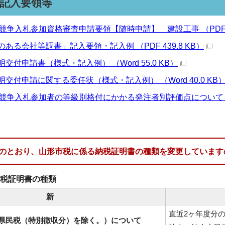
記入要領等
競争入札参加資格審査申請要領【随時申請】 建設工事 （PDF 95
ある会社等調書」記入要領・記入例 （PDF 439.8 KB）
交付申請書（様式・記入例） （Word 55.0 KB）
交付申請に関する委任状（様式・記入例） （Word 40.0 KB
競争入札参加者の等級別格付にかかる発注者別評価点について （PDF
のとおり、山形市税に係る納税証明書の種類を変更しています
税証明書の種類
新
直近2ヶ年度分
県民税（特別徴収分）を除く。）について