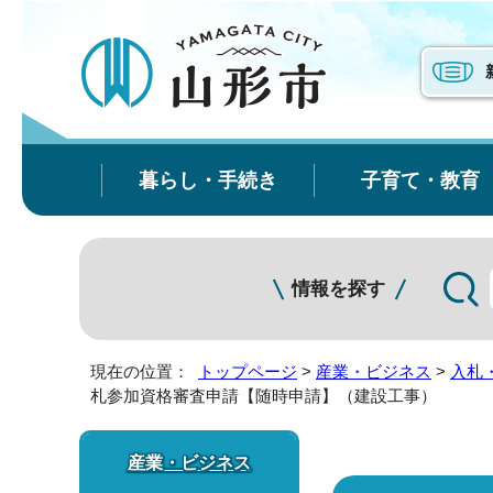
暮らし・手続き
子育て・教育
情報を探す
現在の位置：
トップページ
>
産業・ビジネス
>
入札
札参加資格審査申請【随時申請】（建設工事）
産業・ビジネス