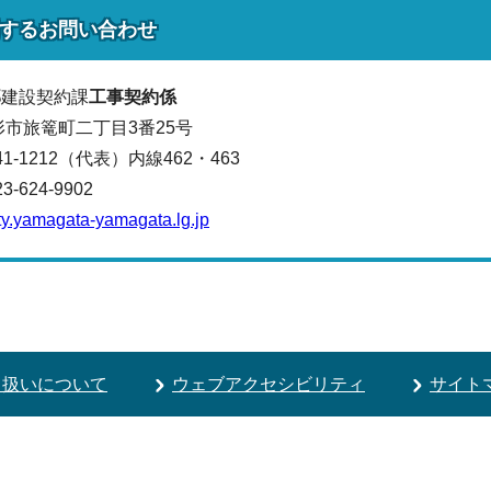
する
お問い合わせ
部
建設契約課
工事契約係
山形市旅篭町二丁目3番25号
641-1212（代表）
内線462・463
624-9902
y.yamagata-yamagata.lg.jp
り扱いについて
ウェブアクセシビリティ
サイト