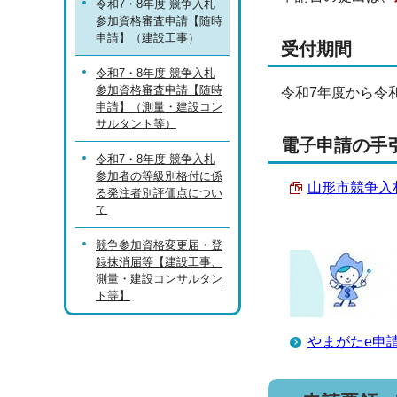
令和7・8年度 競争入札
参加資格審査申請【随時
申請】（建設工事）
受付期間
令和7・8年度 競争入札
参加資格審査申請【随時
令和7年度から令
申請】（測量・建設コン
サルタント等）
電子申請の手
令和7・8年度 競争入札
参加者の等級別格付に係
山形市競争入
る発注者別評価点につい
て
競争参加資格変更届・登
録抹消届等【建設工事、
測量・建設コンサルタン
ト等】
やまがたe申