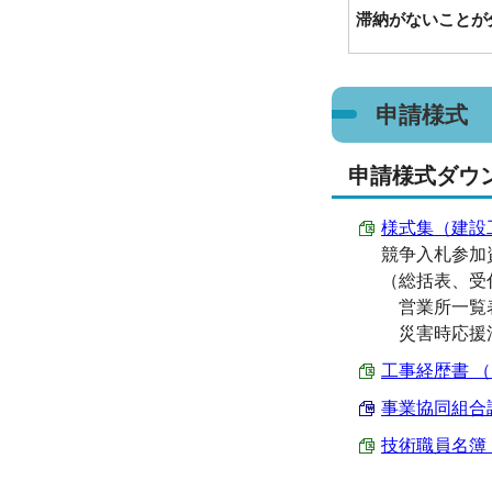
滞納がないことが
申請様式
申請様式ダウ
様式集（建設工事）
競争入札参加
（総括表、受
営業所一覧表
災害時応援
工事経歴書 （Ex
事業協同組合調書
技術職員名簿 （E