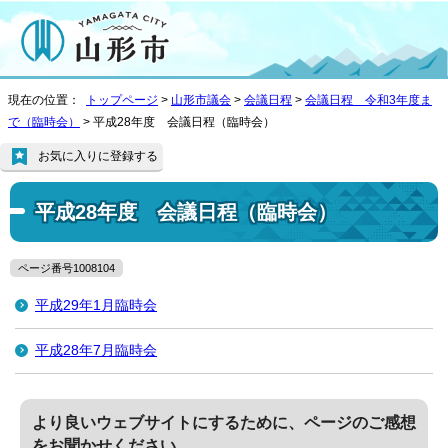
現在の位置：
トップページ
>
山形市議会
>
会議日程
>
会議日程 令和3年度ま
で（臨時会）
> 平成28年度 会議日程（臨時会）
お気に入りに登録する
平成28年度 会議日程（臨時会）
ページ番号1008104
平成29年1月臨時会
平成28年7月臨時会
より良いウェブサイトにするために、ページのご感想
をお聞かせください。