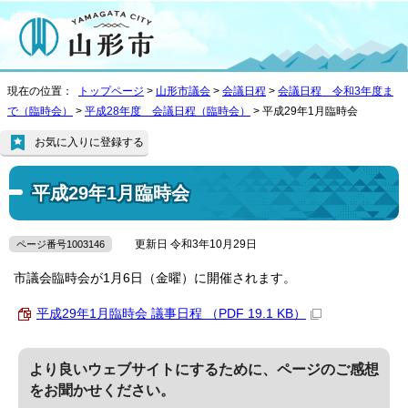
現在の位置：
トップページ
>
山形市議会
>
会議日程
>
会議日程 令和3年度ま
で（臨時会）
>
平成28年度 会議日程（臨時会）
> 平成29年1月臨時会
お気に入りに登録する
平成29年1月臨時会
更新日 令和3年10月29日
ページ番号1003146
市議会臨時会が1月6日（金曜）に開催されます。
平成29年1月臨時会 議事日程 （PDF 19.1 KB）
より良いウェブサイトにするために、ページのご感想
をお聞かせください。