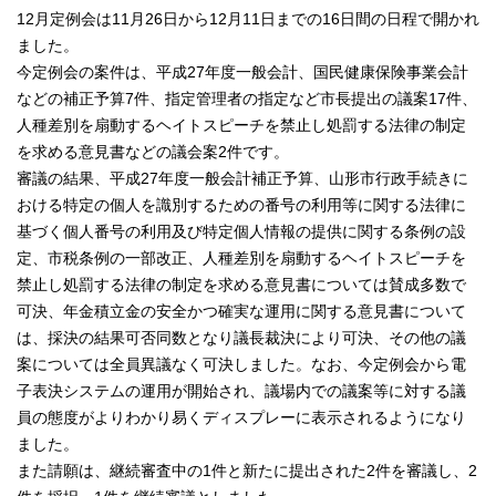
12月定例会は11月26日から12月11日までの16日間の日程で開かれ
ました。
今定例会の案件は、平成27年度一般会計、国民健康保険事業会計
などの補正予算7件、指定管理者の指定など市長提出の議案17件、
人種差別を扇動するヘイトスピーチを禁止し処罰する法律の制定
を求める意見書などの議会案2件です。
審議の結果、平成27年度一般会計補正予算、山形市行政手続きに
おける特定の個人を識別するための番号の利用等に関する法律に
基づく個人番号の利用及び特定個人情報の提供に関する条例の設
定、市税条例の一部改正、人種差別を扇動するヘイトスピーチを
禁止し処罰する法律の制定を求める意見書については賛成多数で
可決、年金積立金の安全かつ確実な運用に関する意見書について
は、採決の結果可否同数となり議長裁決により可決、その他の議
案については全員異議なく可決しました。なお、今定例会から電
子表決システムの運用が開始され、議場内での議案等に対する議
員の態度がよりわかり易くディスプレーに表示されるようになり
ました。
また請願は、継続審査中の1件と新たに提出された2件を審議し、2