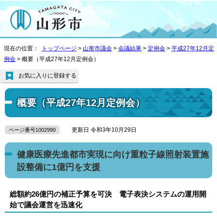
現在の位置：
トップページ
>
山形市議会
>
会議結果
>
定例会
>
平成27年12月定
例会
> 概要（平成27年12月定例会）
お気に入りに登録する
概要（平成27年12月定例会）
更新日 令和3年10月29日
ページ番号1002990
健康医療先進都市実現に向け重粒子線照射装置施
設整備に1億円を支援
総額約26億円の補正予算を可決 電子表決システムの運用開
始で議会運営を迅速化