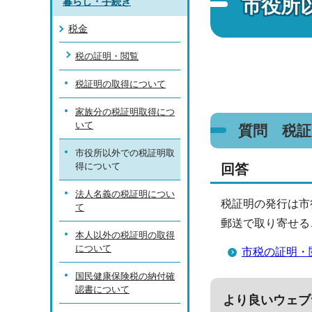
市役所
暮らし・手続き
税金
税の証明・閲覧
税証明の取得について
家族分の税証明取得につ
いて
質問 税
市役所以外での税証明取
得について
回答
法人名義の税証明につい
税証明の発行は市
て
郵送で取り寄せる
本人以外の税証明の取得
について
市税の証明・
国民健康保険税の納付確
認書について
より良いウェブ