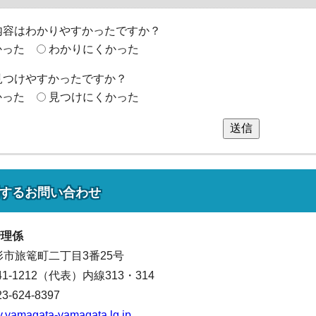
内容はわかりやすかったですか？
かった
わかりにくかった
見つけやすかったですか？
かった
見つけにくかった
送信
する
お問い合わせ
管理係
山形市旅篭町二丁目3番25号
641-1212（代表）
内線313・314
624-8397
y.yamagata-yamagata.lg.jp