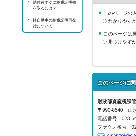
納付後すぐに納税証明書
を取るには？
このページの
軽自動車の納税証明再発
わかりやす
行について
このページは
見つけやす
このページに関
財政部
資産税課
〒990-8540 
電話番号：
023-
ファクス番号：023-
sisanzei@cit