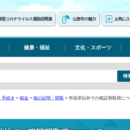
新型コロナウイルス感染症関連
山形市の魅力
お気に入
健康・福祉
文化・スポーツ
・手続き
>
税金
>
税の証明・閲覧
> 市役所以外での税証明取得に