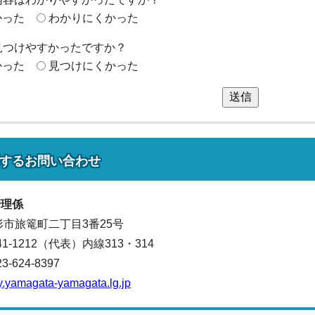
かった
わかりにくかった
見つけやすかったですか？
かった
見つけにくかった
送信
する
お問い合わせ
管理係
山形市旅篭町二丁目3番25号
641-1212（代表）
内線313・314
624-8397
y.yamagata-yamagata.lg.jp