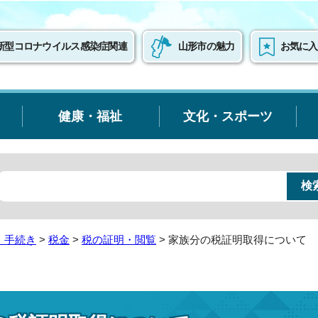
新型コロナウイルス感染症関連
山形市の魅力
お気に入
健康・福祉
文化・スポーツ
・手続き
>
税金
>
税の証明・閲覧
> 家族分の税証明取得について