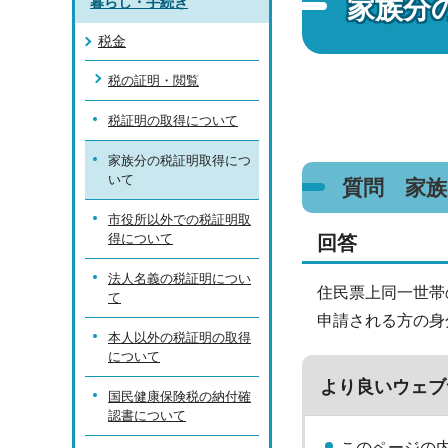
家族分
暮らし・手続き
税金
税の証明・閲覧
税証明の取得について
家族分の税証明取得につ
いて
質問 家
市役所以外での税証明取
得について
回答
法人名義の税証明につい
住民票上同一世帯
て
申請される方の身
本人以外の税証明の取得
について
より良いウェブ
国民健康保険税の納付確
認書について
このページの