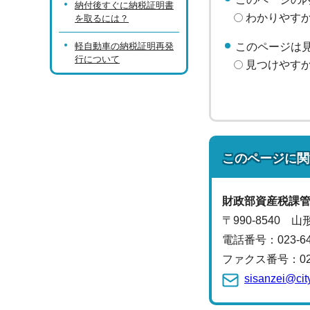
納付後すぐに納税証明書
わかりやす
を取るには？
軽自動車の納税証明再発
このページは
行について
見つけやす
このページに関
財政部
資産税課
〒990-8540 
電話番号：
023-
ファクス番号：023-
sisanzei@cit