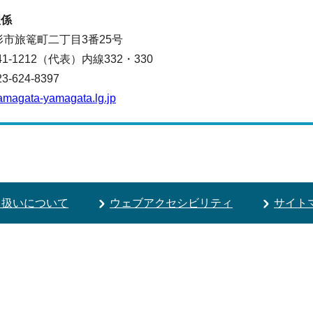
理係
山形市旅篭町二丁目3番25号
641-1212（代表）
内線332・330
624-8397
amagata-yamagata.lg.jp
り扱いについて
ウェブアクセシビリティ
サイト