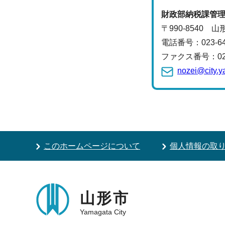
財政部
納税課
管
〒990-8540 
電話番号：
023-
ファクス番号：023-
nozei@city.y
このホームページについて
個人情報の取
山形市
Yamagata City