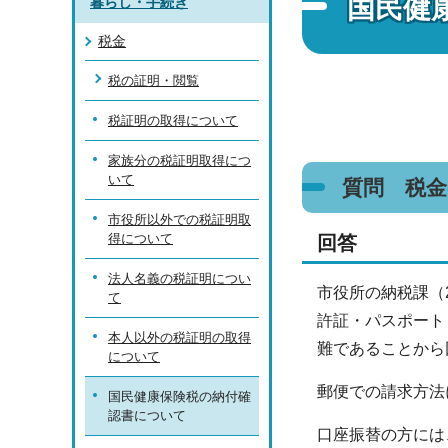
国民健
暮らし・手続き
税金
税の証明・閲覧
税証明の取得について
家族分の税証明取得につ
いて
質問 税
市役所以外での税証明取
得について
回答
法人名義の税証明につい
市役所の納税課（
て
許証・パスポート
本人以外の税証明の取得
難であることから
について
郵便での請求方法
国民健康保険税の納付確
認書について
口座振替の方には