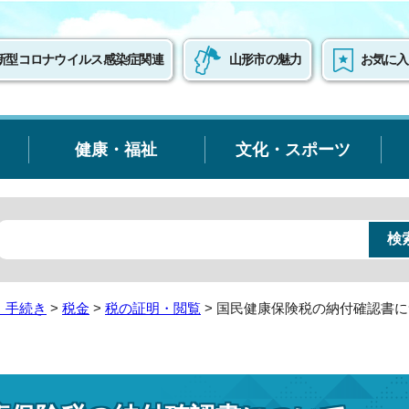
新型コロナウイルス感染症関連
山形市の魅力
お気に入
健康・福祉
文化・スポーツ
・手続き
>
税金
>
税の証明・閲覧
> 国民健康保険税の納付確認書